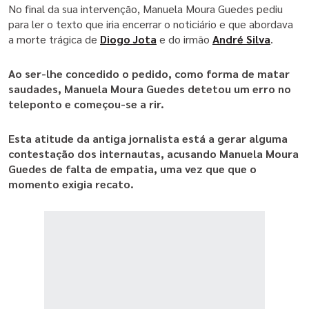
No final da sua intervenção, Manuela Moura Guedes pediu
para ler o texto que iria encerrar o noticiário e que abordava
para ler o texto que iria encerrar o noticiário e que abordava
a morte trágica de
Diogo Jota
e do irmão
André Silva
.
a morte trágica de
Diogo Jota
e do irmão
André Silva
.
Ao ser-lhe concedido o pedido, como forma de matar
Ao ser-lhe concedido o pedido, como forma de matar
saudades, Manuela Moura Guedes detetou um erro no
saudades, Manuela Moura Guedes detetou um erro no
teleponto e começou-se a rir.
teleponto e começou-se a rir.
Esta atitude da antiga jornalista está a gerar alguma
Esta atitude da antiga jornalista está a gerar alguma
contestação dos internautas, acusando Manuela Moura
contestação dos internautas, acusando Manuela Moura
Guedes de falta de empatia, uma vez que que o
Guedes de falta de empatia, uma vez que que o
momento exigia recato.
momento exigia recato.
Veja também:
Os adversários de Sporting, Benfica e FC
Porto na final four da Taça da Liga
Veja também:
Definidos os clássicos e derbis da I Liga
2025/26 - ÚLTIMA HORA
Já deu uma vista de olhos aos vídeos apaixonantes do canal