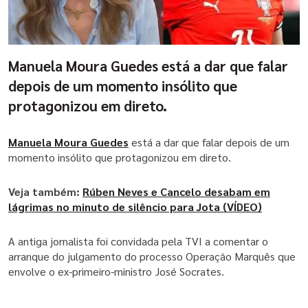
Manuela Moura Guedes está a dar que falar
depois de um momento insólito que
protagonizou em direto.
Manuela Moura Guedes
Manuela Moura Guedes
está a dar que falar depois de um
está a dar que falar depois de um
momento insólito que protagonizou em direto.
momento insólito que protagonizou em direto.
Veja também:
Veja também:
Rúben Neves e Cancelo desabam em
Rúben Neves e Cancelo desabam em
lágrimas no minuto de silêncio para Jota (VÍDEO)
lágrimas no minuto de silêncio para Jota (VÍDEO)
A antiga jornalista foi convidada pela TVI a comentar o
A antiga jornalista foi convidada pela TVI a comentar o
arranque do julgamento do processo Operação Marquês que
arranque do julgamento do processo Operação Marquês que
envolve o ex-primeiro-ministro José Socrates.
envolve o ex-primeiro-ministro José Socrates.
No final da sua intervenção, Manuela Moura Guedes pediu