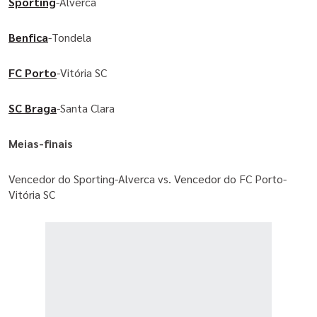
Sporting
Sporting
-Alverca
-Alverca
Benfica
Benfica
-Tondela
-Tondela
FC Porto
FC Porto
-Vitória SC
-Vitória SC
SC Braga
SC Braga
-Santa Clara
-Santa Clara
Meias-finais
Meias-finais
Vencedor do Sporting-Alverca vs. Vencedor do FC Porto-
Vencedor do Sporting-Alverca vs. Vencedor do FC Porto-
Vitória SC
Vitória SC
Vencedor do Benfica-Tondela vs. Vencedor do SC Braga-
Santa Clara
Veja também:
Benfica castigado com um jogo de
interdição - ÚLTIMA HORA