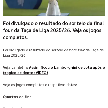
Foi divulgado o resultado do sorteio da final
four da Taça de Liga 2025/26. Veja os jogos
completos.
Foi divulgado o resultado do sorteio da
Foi divulgado o resultado do sorteio da
final four
final four
da Taça de
da Taça de
Liga 2025/26.
Liga 2025/26.
Veja também:
Veja também:
Assim ficou o Lamborghini de Jota após o
Assim ficou o Lamborghini de Jota após o
trágico acidente (VÍDEO)
trágico acidente (VÍDEO)
Veja os jogos completos e respetivas datas:
Veja os jogos completos e respetivas datas:
Quartos de final
Quartos de final