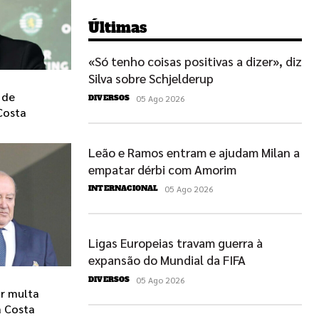
Últimas
«Só tenho coisas positivas a dizer», diz
Silva sobre Schjelderup
 de
05 Ago 2026
DIVERSOS
Costa
Leão e Ramos entram e ajudam Milan a
empatar dérbi com Amorim
05 Ago 2026
INTERNACIONAL
Ligas Europeias travam guerra à
expansão do Mundial da FIFA
05 Ago 2026
DIVERSOS
r multa
a Costa