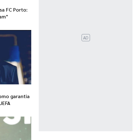
sa FC Porto:
uam"
AD
como garantia
 UEFA