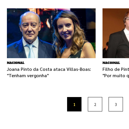
NACIONAL
NACIONAL
Joana Pinto da Costa ataca Villas-Boas:
Filho de Pin
"Tenham vergonha"
"Por muito q
1
2
3