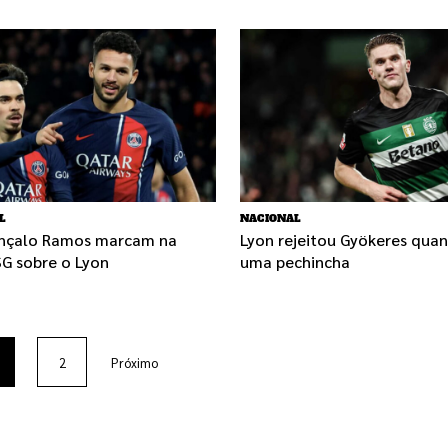
L
NACIONAL
onçalo Ramos marcam na
Lyon rejeitou Gyökeres qua
SG sobre o Lyon
uma pechincha
2
Próximo