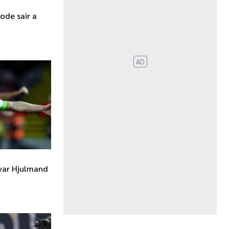
ode sair a
AD
evar Hjulmand