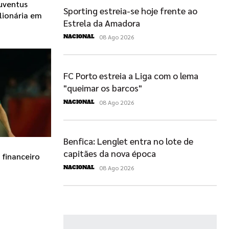
Juventus
Sporting estreia-se hoje frente ao
lionária em
Estrela da Amadora
08 Ago 2026
NACIONAL
FC Porto estreia a Liga com o lema
"queimar os barcos"
08 Ago 2026
NACIONAL
Benfica: Lenglet entra no lote de
capitães da nova época
 financeiro
08 Ago 2026
NACIONAL