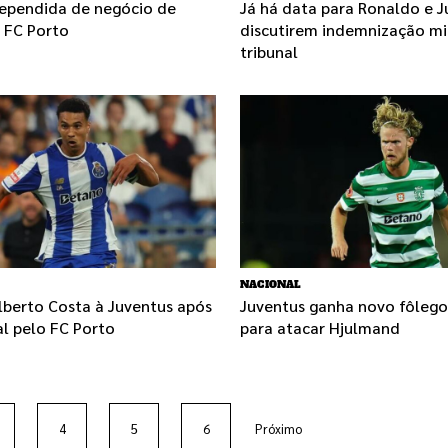
rependida de negócio de
Já há data para Ronaldo e 
 FC Porto
discutirem indemnização mi
tribunal
NACIONAL
lberto Costa à Juventus após
Juventus ganha novo fôlego
ial pelo FC Porto
para atacar Hjulmand
4
5
6
Próximo