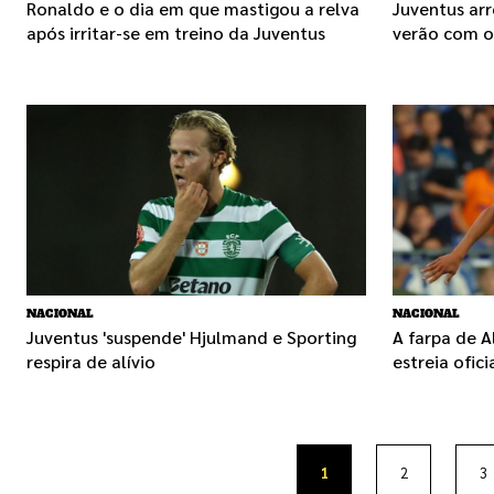
Ronaldo e o dia em que mastigou a relva
Juventus ar
após irritar-se em treino da Juventus
verão com o
NACIONAL
NACIONAL
Juventus 'suspende' Hjulmand e Sporting
A farpa de A
respira de alívio
estreia ofic
1
2
3