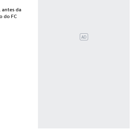
l antes da
io do FC
AD