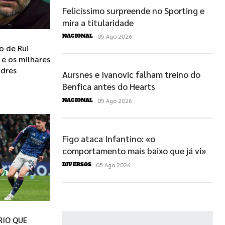
Felicíssimo surpreende no Sporting e
mira a titularidade
05 Ago 2026
NACIONAL
o de Rui
 e os milhares
ndres
Aursnes e Ivanovic falham treino do
Benfica antes do Hearts
05 Ago 2026
NACIONAL
Figo ataca Infantino: «o
comportamento mais baixo que já vi»
05 Ago 2026
DIVERSOS
RIO QUE