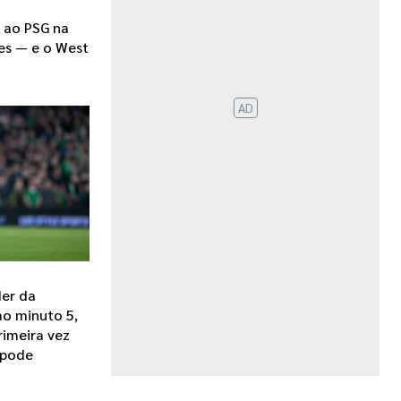
e ao PSG na
es — e o West
AD
der da
o minuto 5,
rimeira vez
 pode