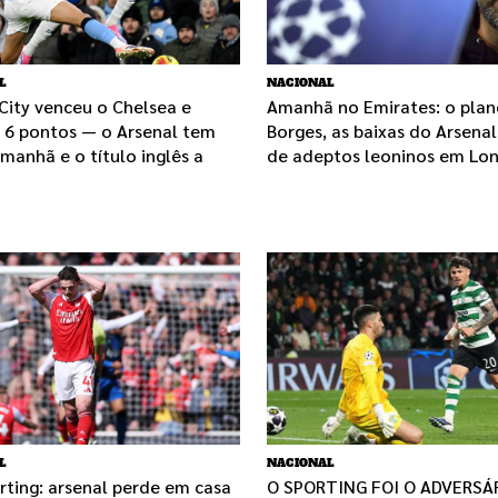
L
NACIONAL
City venceu o Chelsea e
Amanhã no Emirates: o plan
a 6 pontos — o Arsenal tem
Borges, as baixas do Arsenal
anhã e o título inglês a
de adeptos leoninos em Lo
L
NACIONAL
rting: arsenal perde em casa
O SPORTING FOI O ADVERSÁ