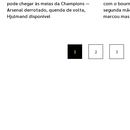
pode chegar às meias da Champions —
com o bourn
Arsenal derrotado, quenda de volta,
segunda mão
Hjulmand disponível
marcou mas
1
2
3