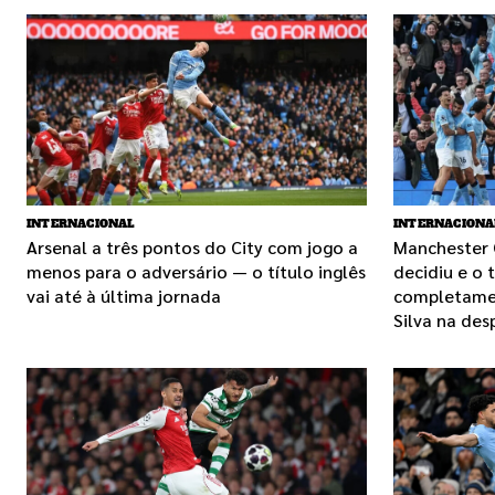
INTERNACIONAL
INTERNACIONA
Arsenal a três pontos do City com jogo a
Manchester 
menos para o adversário — o título inglês
decidiu e o t
vai até à última jornada
completamen
Silva na des