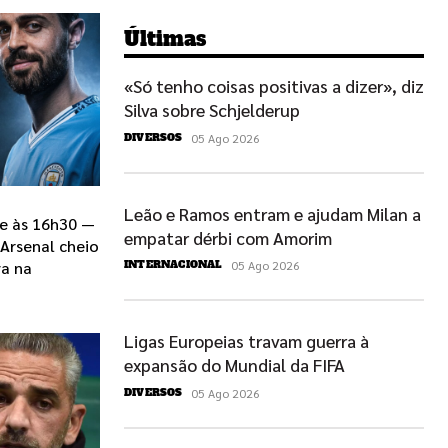
Últimas
«Só tenho coisas positivas a dizer», diz
Silva sobre Schjelderup
05 Ago 2026
DIVERSOS
Leão e Ramos entram e ajudam Milan a
je às 16h30 —
empatar dérbi com Amorim
 Arsenal cheio
va na
05 Ago 2026
INTERNACIONAL
Ligas Europeias travam guerra à
expansão do Mundial da FIFA
05 Ago 2026
DIVERSOS