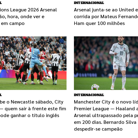
L
INTERNACIONAL
ions League 2026 Arsenal
Arsenal junta-se ao United 
ão, hora, onde ver e
corrida por Mateus Fernand
s em campo
Ham quer 100 milhões
L
INTERNACIONAL
be o Newcastle sábado, City
Manchester City é o novo lí
— quem sair à frente este fim
Premier League — Haaland a
ode ganhar o título inglês
Arsenal ultrapassado pela p
em 200 dias. Bernardo Silva
despedir-se campeão