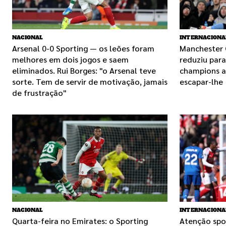
NACIONAL
INTERNACIONA
Arsenal 0-0 Sporting — os leões foram
Manchester 
melhores em dois jogos e saem
reduziu par
eliminados. Rui Borges: "o Arsenal teve
champions am
sorte. Tem de servir de motivação, jamais
escapar-lhe
de frustração"
NACIONAL
INTERNACIONA
Quarta-feira no Emirates: o Sporting
Atenção spo