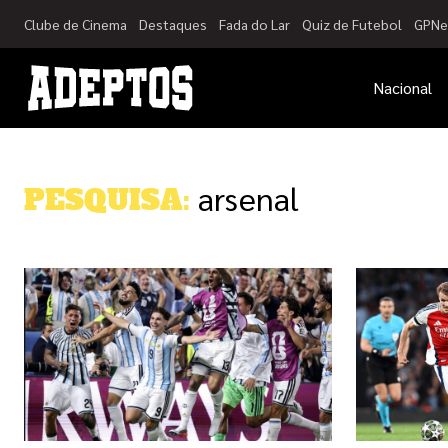
Clube de Cinema
Destaques
Fada do Lar
Quiz de Futebol
GPNe
Nacional
arsenal
PESQUISA: