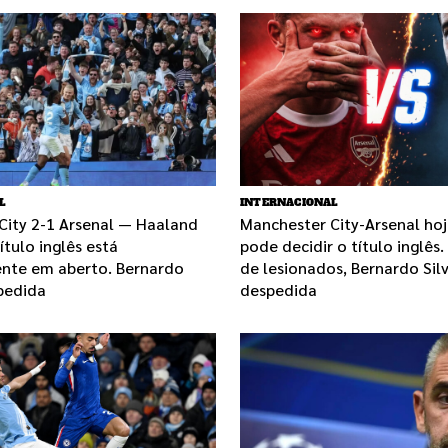
L
INTERNACIONAL
City 2-1 Arsenal — Haaland
Manchester City-Arsenal ho
ítulo inglês está
pode decidir o título inglês.
te em aberto. Bernardo
de lesionados, Bernardo Sil
pedida
despedida